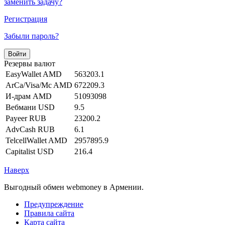
заменить задачу?
Регистрация
Забыли пароль?
Резервы валют
EasyWallet AMD
563203.1
ArCa/Visa/Mc AMD
672209.3
И-драм AMD
51093098
Вебмани USD
9.5
Payeer RUB
23200.2
AdvCash RUB
6.1
TelcellWallet AMD
2957895.9
Capitalist USD
216.4
Наверх
Выгодный обмен webmoney в Армении.
Предупреждение
Правила сайта
Карта сайта