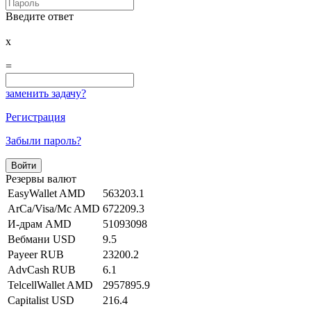
Введите ответ
x
=
заменить задачу?
Регистрация
Забыли пароль?
Резервы валют
EasyWallet AMD
563203.1
ArCa/Visa/Mc AMD
672209.3
И-драм AMD
51093098
Вебмани USD
9.5
Payeer RUB
23200.2
AdvCash RUB
6.1
TelcellWallet AMD
2957895.9
Capitalist USD
216.4