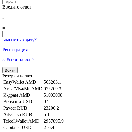
Введите ответ
-
=
заменить задачу?
Регистрация
Забыли пароль?
Резервы валют
EasyWallet AMD
563203.1
ArCa/Visa/Mc AMD
672209.3
И-драм AMD
51093098
Вебмани USD
9.5
Payeer RUB
23200.2
AdvCash RUB
6.1
TelcellWallet AMD
2957895.9
Capitalist USD
216.4