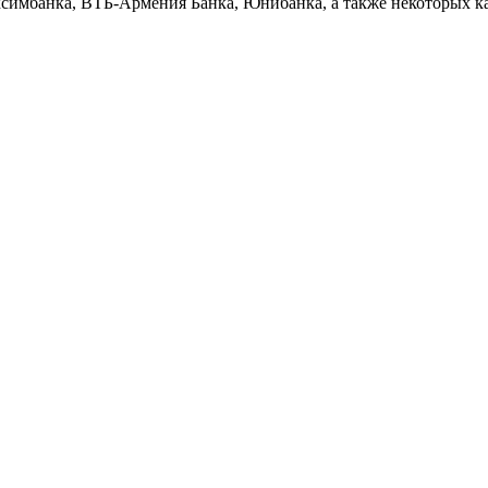
симбанка, ВТБ-Армения Банка, Юнибанка, а также некоторых ка