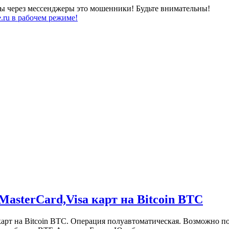
ны через мессенджеры это мошенники! Будьте внимательны!
.ru в рабочем режиме!
asterCard,Visa карт на Bitcoin BTC
рт на Bitcoin BTC. Операция полуавтоматическая. Возможно попо