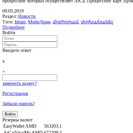
процессинг которых осуществляет ArCa. Процессинг карт Арэк
09.05.2019
Раздел:
Новости
Тэги:
Idram
,
МобиДрам
,
մոբիդրամ
,
փոխանակել
Подробнее
Войти
Введите ответ
x
=
заменить задачу?
Регистрация
Забыли пароль?
Резервы валют
EasyWallet AMD
563203.1
ArCa/Visa/Mc AMD
672209.3