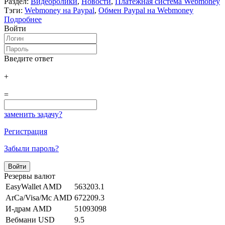
Раздел:
Видеоролики
,
Новости
,
Платёжная система Webmoney
Тэги:
Webmoney на Paypal
,
Обмен Paypal на Webmoney
Подробнее
Войти
Введите ответ
+
=
заменить задачу?
Регистрация
Забыли пароль?
Резервы валют
EasyWallet AMD
563203.1
ArCa/Visa/Mc AMD
672209.3
И-драм AMD
51093098
Вебмани USD
9.5